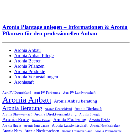
Aronia Plantage anlegen – Informationen & Aronia
Pflanzen für den professionellen Anbau
Aronia Anbau
Aronia Anbau Pflege
Aronia Beeren
Aronia Pflanzen
Aronia Produkte
Aronia Veranstaltungen
Aroniasaft
Agri PV Deutschland
Agri PV Förderung
Agri PV Landwirtschaft
Aronia Anbau
Aronia Anbau beratung
Aronia Beratung
Aronia Direktsaft
Aronia Deutschland
Aronia Direktvermarktung
Aronia Direktverkauf
Aronia Energie
Aronia Ernte
Aronia Förderung
Aronia Heide
Aronia Ertrag
Aronia Landwirtschaft
Aronia Hugin
Aronia Innovation
Aronia Nachhaltigkeit
Aronia Nero
Aronia Niedersachsen
Aronia Onlineverkauf
Aronia Pflanzdichte