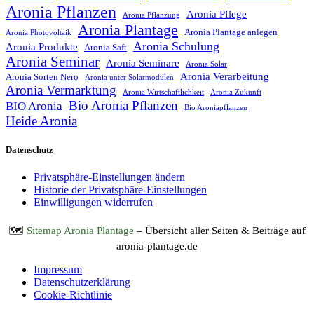
Aronia Pflanzen
Aronia Pflege
Aronia Pflanzung
Aronia Plantage
Aronia Plantage anlegen
Aronia Photovoltaik
Aronia Schulung
Aronia Produkte
Aronia Saft
Aronia Seminar
Aronia Seminare
Aronia Solar
Aronia Verarbeitung
Aronia Sorten Nero
Aronia unter Solarmodulen
Aronia Vermarktung
Aronia Wirtschaftlichkeit
Aronia Zukunft
Bio Aronia Pflanzen
BIO Aronia
Bio Aroniapflanzen
Heide Aronia
Datenschutz
Privatsphäre-Einstellungen ändern
Historie der Privatsphäre-Einstellungen
Einwilligungen widerrufen
🗺️
Sitemap Aronia Plantage
– Übersicht aller Seiten & Beiträge auf
aronia-plantage.de
Impressum
Datenschutzerklärung
Cookie-Richtlinie