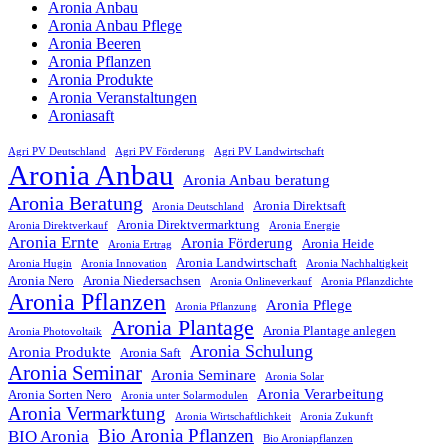
Aronia Anbau
Aronia Anbau Pflege
Aronia Beeren
Aronia Pflanzen
Aronia Produkte
Aronia Veranstaltungen
Aroniasaft
Agri PV Deutschland
Agri PV Förderung
Agri PV Landwirtschaft
Aronia Anbau
Aronia Anbau beratung
Aronia Beratung
Aronia Direktsaft
Aronia Deutschland
Aronia Direktvermarktung
Aronia Direktverkauf
Aronia Energie
Aronia Ernte
Aronia Förderung
Aronia Heide
Aronia Ertrag
Aronia Landwirtschaft
Aronia Hugin
Aronia Innovation
Aronia Nachhaltigkeit
Aronia Nero
Aronia Niedersachsen
Aronia Onlineverkauf
Aronia Pflanzdichte
Aronia Pflanzen
Aronia Pflege
Aronia Pflanzung
Aronia Plantage
Aronia Plantage anlegen
Aronia Photovoltaik
Aronia Schulung
Aronia Produkte
Aronia Saft
Aronia Seminar
Aronia Seminare
Aronia Solar
Aronia Verarbeitung
Aronia Sorten Nero
Aronia unter Solarmodulen
Aronia Vermarktung
Aronia Wirtschaftlichkeit
Aronia Zukunft
Bio Aronia Pflanzen
BIO Aronia
Bio Aroniapflanzen