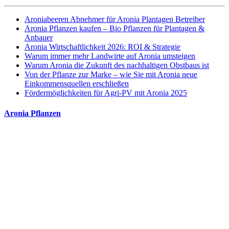
Aroniabeeren Abnehmer für Aronia Plantagen Betreiber
Aronia Pflanzen kaufen – Bio Pflanzen für Plantagen &
Anbauer
Aronia Wirtschaftlichkeit 2026: ROI & Strategie
Warum immer mehr Landwirte auf Aronia umsteigen
Warum Aronia die Zukunft des nachhaltigen Obstbaus ist
Von der Pflanze zur Marke – wie Sie mit Aronia neue
Einkommensquellen erschließen
Fördermöglichkeiten für Agri-PV mit Aronia 2025
Aronia Pflanzen