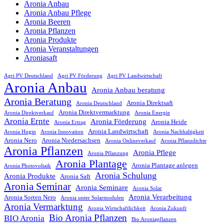
Aronia Anbau
Aronia Anbau Pflege
Aronia Beeren
Aronia Pflanzen
Aronia Produkte
Aronia Veranstaltungen
Aroniasaft
Agri PV Deutschland
Agri PV Förderung
Agri PV Landwirtschaft
Aronia Anbau
Aronia Anbau beratung
Aronia Beratung
Aronia Direktsaft
Aronia Deutschland
Aronia Direktvermarktung
Aronia Direktverkauf
Aronia Energie
Aronia Ernte
Aronia Förderung
Aronia Heide
Aronia Ertrag
Aronia Landwirtschaft
Aronia Hugin
Aronia Innovation
Aronia Nachhaltigkeit
Aronia Nero
Aronia Niedersachsen
Aronia Onlineverkauf
Aronia Pflanzdichte
Aronia Pflanzen
Aronia Pflege
Aronia Pflanzung
Aronia Plantage
Aronia Plantage anlegen
Aronia Photovoltaik
Aronia Schulung
Aronia Produkte
Aronia Saft
Aronia Seminar
Aronia Seminare
Aronia Solar
Aronia Verarbeitung
Aronia Sorten Nero
Aronia unter Solarmodulen
Aronia Vermarktung
Aronia Wirtschaftlichkeit
Aronia Zukunft
Bio Aronia Pflanzen
BIO Aronia
Bio Aroniapflanzen