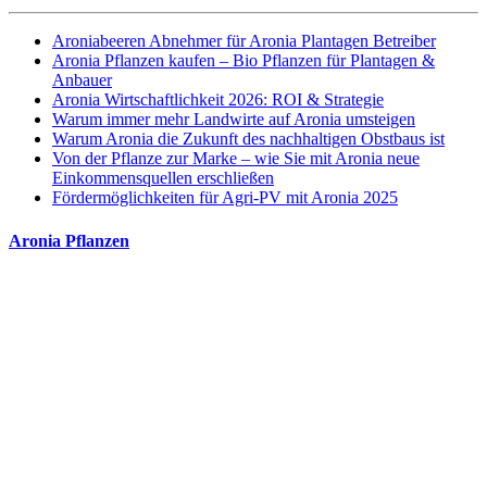
Aroniabeeren Abnehmer für Aronia Plantagen Betreiber
Aronia Pflanzen kaufen – Bio Pflanzen für Plantagen &
Anbauer
Aronia Wirtschaftlichkeit 2026: ROI & Strategie
Warum immer mehr Landwirte auf Aronia umsteigen
Warum Aronia die Zukunft des nachhaltigen Obstbaus ist
Von der Pflanze zur Marke – wie Sie mit Aronia neue
Einkommensquellen erschließen
Fördermöglichkeiten für Agri-PV mit Aronia 2025
Aronia Pflanzen