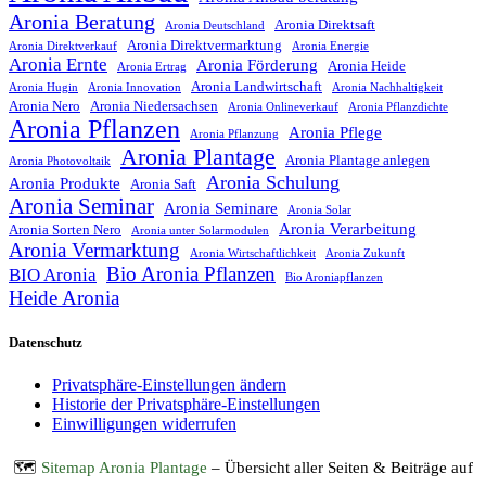
Aronia Beratung
Aronia Direktsaft
Aronia Deutschland
Aronia Direktvermarktung
Aronia Direktverkauf
Aronia Energie
Aronia Ernte
Aronia Förderung
Aronia Heide
Aronia Ertrag
Aronia Landwirtschaft
Aronia Hugin
Aronia Innovation
Aronia Nachhaltigkeit
Aronia Nero
Aronia Niedersachsen
Aronia Onlineverkauf
Aronia Pflanzdichte
Aronia Pflanzen
Aronia Pflege
Aronia Pflanzung
Aronia Plantage
Aronia Plantage anlegen
Aronia Photovoltaik
Aronia Schulung
Aronia Produkte
Aronia Saft
Aronia Seminar
Aronia Seminare
Aronia Solar
Aronia Verarbeitung
Aronia Sorten Nero
Aronia unter Solarmodulen
Aronia Vermarktung
Aronia Wirtschaftlichkeit
Aronia Zukunft
Bio Aronia Pflanzen
BIO Aronia
Bio Aroniapflanzen
Heide Aronia
Datenschutz
Privatsphäre-Einstellungen ändern
Historie der Privatsphäre-Einstellungen
Einwilligungen widerrufen
🗺️
Sitemap Aronia Plantage
– Übersicht aller Seiten & Beiträge auf