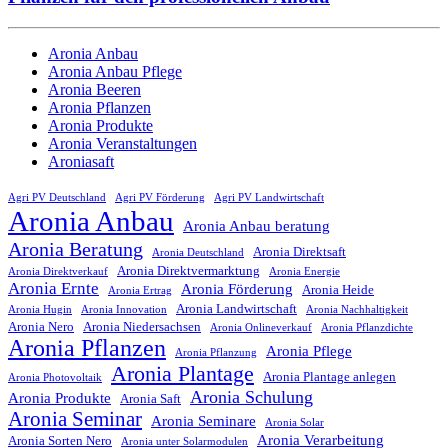
Aronia Anbau
Aronia Anbau Pflege
Aronia Beeren
Aronia Pflanzen
Aronia Produkte
Aronia Veranstaltungen
Aroniasaft
Agri PV Deutschland
Agri PV Förderung
Agri PV Landwirtschaft
Aronia Anbau
Aronia Anbau beratung
Aronia Beratung
Aronia Direktsaft
Aronia Deutschland
Aronia Direktvermarktung
Aronia Direktverkauf
Aronia Energie
Aronia Ernte
Aronia Förderung
Aronia Heide
Aronia Ertrag
Aronia Landwirtschaft
Aronia Hugin
Aronia Innovation
Aronia Nachhaltigkeit
Aronia Nero
Aronia Niedersachsen
Aronia Onlineverkauf
Aronia Pflanzdichte
Aronia Pflanzen
Aronia Pflege
Aronia Pflanzung
Aronia Plantage
Aronia Plantage anlegen
Aronia Photovoltaik
Aronia Schulung
Aronia Produkte
Aronia Saft
Aronia Seminar
Aronia Seminare
Aronia Solar
Aronia Verarbeitung
Aronia Sorten Nero
Aronia unter Solarmodulen